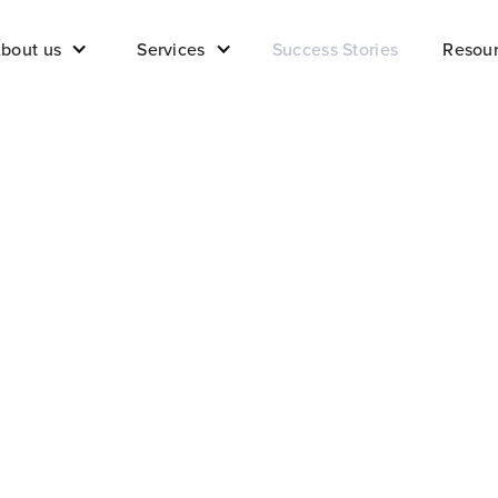
bout us
Services
Success Stories
Resou